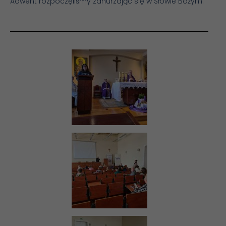
Adwent rozpoczęliśmy zanurzając się w Słowie Bożym.