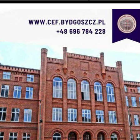
godz.
17:00
zaplanowana jest
Msza Święta w kaplicy
CEF
, natomiast o godz.
18:00
rozpocznie się
wykład w
Auli CEF
.
Prelegentkami będą
Barbara Piotrowska –
dyrektor
Muzeum Diecezjalnego w Bydgoszczy, oraz
Teresa
Misiewicz –
przewodnicząca bydgoskiego oddziału KS
Civitas Christiana
.