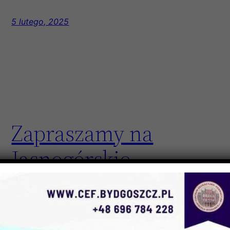
5 lutego, 2025
Zapraszamy na
Jasnogórskie
Rekolekcje
Eucharystyczne