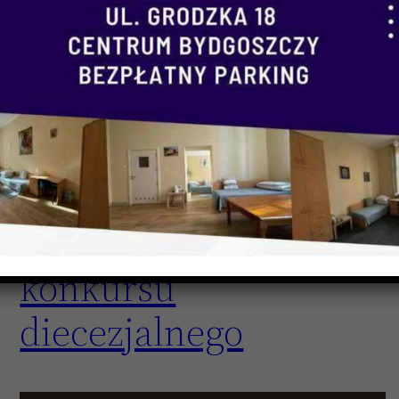
“Środek naszego
zbawienia –
modlitwa” – Zasady
konkursu
diecezjalnego